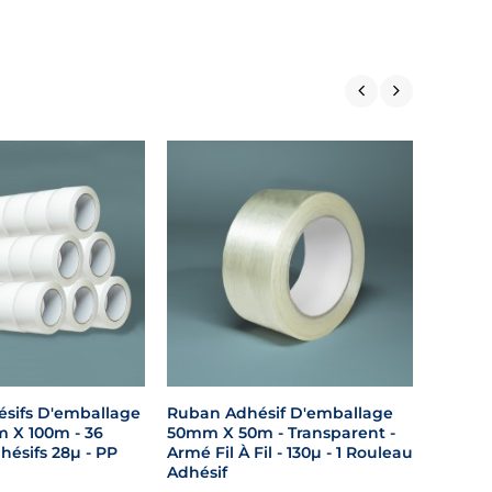
Dévido
Roulea
Emball
24,99 €
sifs D'emballage
Ruban Adhésif D'emballage
 X 100m - 36
50mm X 50m - Transparent -
ésifs 28µ - PP
Armé Fil À Fil - 130µ - 1 Rouleau
Adhésif