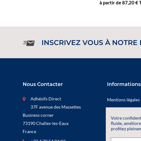
à partir de 87,20 €
INSCRIVEZ VOUS À NOTRE
Nous Contacter
Informations
Adhésifs Direct
Mentions légales
37F avenue des Massettes
Politique de conf
Business corner
Votre confident
Conditions Génér
fluide, améliore
73190 Challes-les-Eaux
profitez pleinem
France