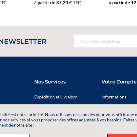
 TTC
à partir de 87,20 € TTC
à partir de 1
 NEWSLETTER
Nos Services
Votre Compte
Expédition et Livraison
Informations
identialité
Qui sommes nous ?
Adresses
ialité est notre priorité. Nous utilisons des cookies pour vous offrir une 
ales de Ventes
Contactez-nous
Commandes
r nos services et vous proposer des offres adaptées à vos besoins. Faites 
ent de notre site !
Informations pers