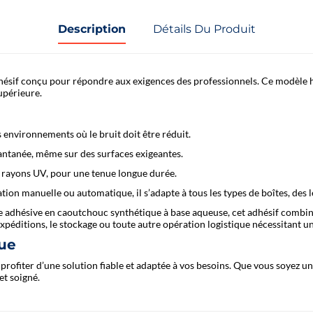
Description
Détails Du Produit
dhésif conçu pour répondre aux exigences des professionnels. Ce modèle h
upérieure.
s environnements où le bruit doit être réduit.
antanée, même sur des surfaces exigeantes.
ux rayons UV, pour une tenue longue durée.
tion manuelle ou automatique, il s’adapte à tous les types de boîtes, des 
 adhésive en caoutchouc synthétique à base aqueuse, cet adhésif combin
s expéditions, le stockage ou toute autre opération logistique nécessitant u
que
profiter d’une solution fiable et adaptée à vos besoins. Que vous soyez un
et soigné.