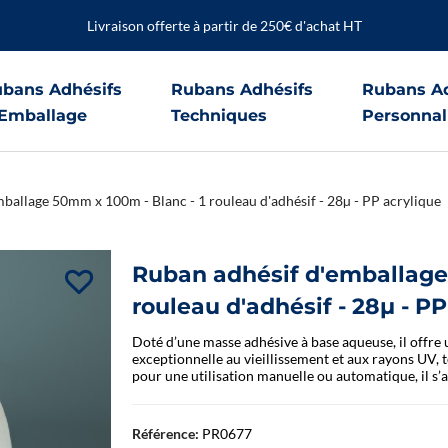
Livraison offerte à partir de 250€ d'achat HT
bans Adhésifs
Rubans Adhésifs
Rubans Ad
Emballage
Techniques
Personnal
ballage 50mm x 100m - Blanc - 1 rouleau d'adhésif - 28µ - PP acrylique
Ruban adhésif d'emballage
rouleau d'adhésif - 28µ - PP
Doté d’une masse adhésive à base aqueuse, il offre
exceptionnelle au vieillissement et aux rayons UV, t
pour une utilisation manuelle ou automatique, il s’
Référence:
PR0677