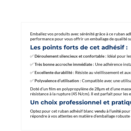
Emballez vos produits avec sérénité grâce à ce ruban a
performance pour vous offrir un emballage de qualité s
Les points forts de cet adhésif :
✅
Déroulement silencieux et confortable
: Idéal pour le
✅
Très bonne accroche immédiate
: Une adhérence inst
✅
Excellente durabilité
: Résiste au vieillissement et a
✅
Polyvalence d’utilisation
: Compatible avec une utilisa
Doté d’un film en polypropylène de 28µm et d’une masse
résistance à la rupture (45 N/cm). Il est parfait pour le
Un choix professionnel et prati
Optez pour cet ruban adhésif blanc
vendu à l’unité
pour 
répondre à vos attentes en matière d’emballage robuste 