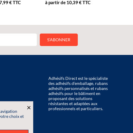
27,99 € TTC
à partir de 10,39 € TTC
Adhésifs Direct est le spécialiste
des adhésifs d’emballage, rubans
adhésifs personnalisés et rubans
adhésifs pour le bâtiment en
proposant des solutions
résistantes et adaptées aux
×
professionnels et particuliers.
navigation
votre choix et
onnelles