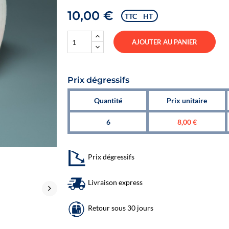
10,00 €
TTC
HT
AJOUTER AU PANIER
Prix dégressifs
Quantité
Prix unitaire
6
8,00 €
Prix dégressifs
Livraison express
Retour sous 30 jours