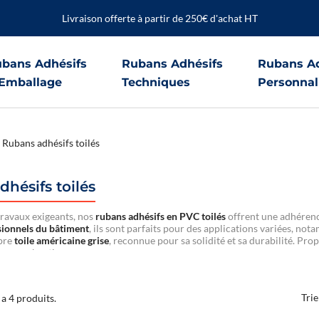
Livraison offerte à partir de 250€ d'achat HT
bans Adhésifs
Rubans Adhésifs
Rubans Ad
Emballage
Techniques
Personnal
Rubans adhésifs toilés
hésifs toilés
 travaux exigeants, nos
rubans adhésifs en PVC toilés
offrent une adhérenc
sionnels du bâtiment
, ils sont parfaits pour des applications variées, not
èbre
toile américaine grise
, reconnue pour sa solidité et sa durabilité. Pro
us vos chantiers.
Trie
y a 4 produits.