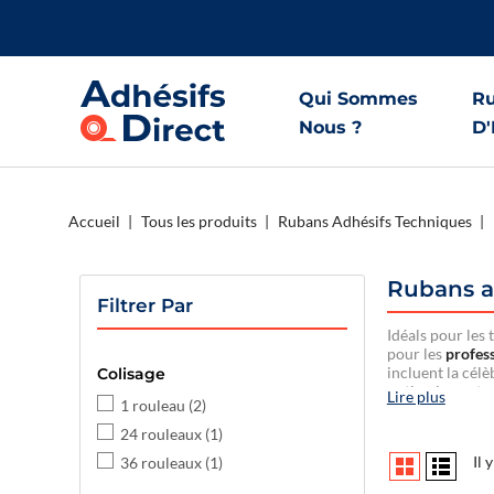
Qui Sommes
Ru
Nous ?
D'
Accueil
Tous les produits
Rubans Adhésifs Techniques
Rubans ad
Filtrer Par
Idéals pour les
pour les
profes
incluent la cél
Colisage
optimale sur to
Lire plus
1 rouleau
(2)
24 rouleaux
(1)
Il 
36 rouleaux
(1)