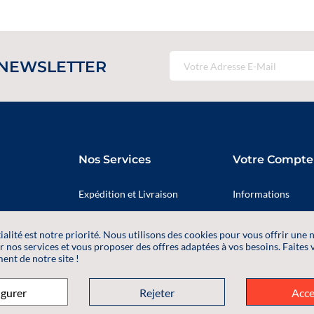
 NEWSLETTER
Nos Services
Votre Compte
Expédition et Livraison
Informations
identialité
Qui sommes nous ?
Adresses
ialité est notre priorité. Nous utilisons des cookies pour vous offrir une 
ales de Ventes
Contactez-nous
Commandes
r nos services et vous proposer des offres adaptées à vos besoins. Faites 
ent de notre site !
Informations pers
igurer
Rejeter
Acce