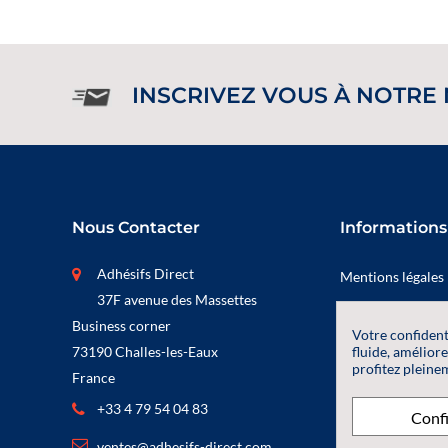
INSCRIVEZ VOUS À NOTRE
Nous Contacter
Informations
Adhésifs Direct
Mentions légales
37F avenue des Massettes
Politique de conf
Business corner
Votre confident
Conditions Génér
fluide, améliore
73190 Challes-les-Eaux
profitez pleinem
France
+33 4 79 54 04 83
Conf
ventes@adhesifs-direct.com