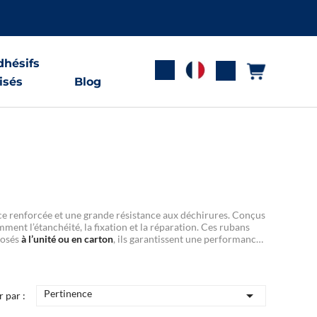
hésifs
isés
Blog
e renforcée et une grande résistance aux déchirures. Conçus
amment l’étanchéité, la fixation et la réparation. Ces rubans
posés
à l’unité ou en carton
, ils garantissent une performance
Pertinence

r par :