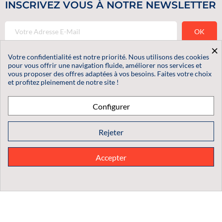
INSCRIVEZ VOUS À NOTRE NEWSLETTER
×
Votre confidentialité est notre priorité. Nous utilisons des cookies
pour vous offrir une navigation fluide, améliorer nos services et
vous proposer des offres adaptées à vos besoins. Faites votre choix
et profitez pleinement de notre site !
Nous Contacter
Informations
Configurer
Nos Services
Rejeter
Votre Compte
Adhésifs Direct est le spécialiste des adhésifs d’emballage, rubans
Accepter
adhésifs personnalisés et rubans adhésifs pour le bâtiment en
proposant des solutions résistantes et adaptées aux professionnels
et particuliers.
© 2026 - Logiciel e-commerce par PrestaShop™