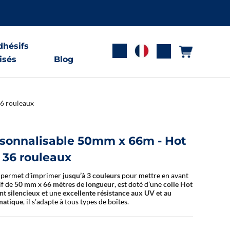
hésifs
isés
Blog
36 rouleaux
sonnalisable 50mm x 66m - Hot
- 36 rouleaux
us permet d’imprimer
jusqu’à 3 couleurs
pour mettre en avant
if de
50 mm
x
66 mètres de longueur
, est doté d’une
colle Hot
t silencieux
et une
excellente résistance aux UV et au
matique
, il s’adapte à tous types de boîtes.