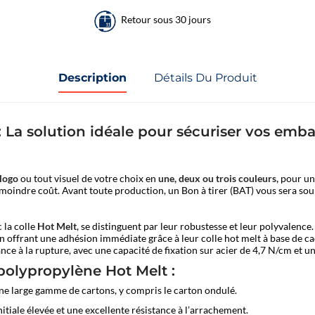
Retour sous 30 jours
Description
Détails Du Produit
 La solution idéale pour sécuriser vos emba
logo
ou tout visuel de votre choix en
une, deux ou trois couleurs,
pour un 
à moindre coût. Avant toute production, un Bon à tirer (BAT) vous sera so
 la colle
Hot Melt
, se distinguent par leur robustesse et leur polyvalence.
 en offrant une adhésion immédiate grâce à leur colle hot melt à base de 
ance à la rupture, avec une capacité de fixation sur acier de 4,7 N/cm et
polypropylène Hot Melt :
une large gamme de cartons, y compris le carton ondulé.
itiale élevée et une excellente résistance à l’arrachement.