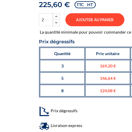
225,60 €
TTC
HT
AJOUTER AU PANIER
La quantité minimale pour pouvoir commander ce p
Prix dégressifs
Quantité
Prix unitaire
3
169,20 €
5
146,64 €
8
124,08 €
Prix dégressifs
Livraison express