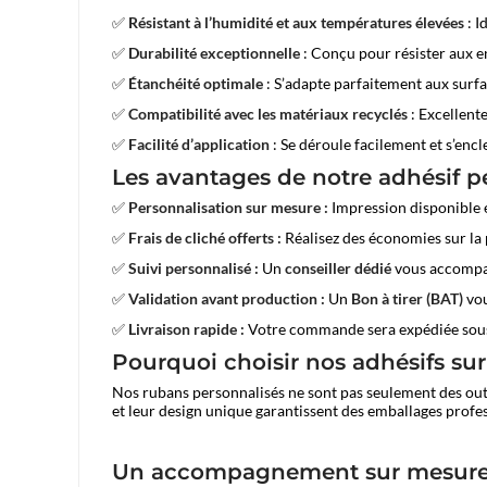
✅
Résistant à l’humidité et aux températures élevées
: I
✅
Durabilité exceptionnelle
: Conçu pour résister aux en
✅
Étanchéité optimale
: S’adapte parfaitement aux surf
✅
Compatibilité avec les matériaux recyclés
: Excellente
✅
Facilité d’application
: Se déroule facilement et s’enc
Les avantages de notre adhésif pe
✅
Personnalisation sur mesure :
Impression disponible
✅
Frais de cliché offerts :
Réalisez des économies sur la 
✅
Suivi personnalisé :
Un
conseiller dédié
vous accompagn
✅
Validation avant production :
Un
Bon à tirer (BAT)
vou
✅
Livraison rapide :
Votre commande sera expédiée so
Pourquoi choisir nos adhésifs su
Nos rubans personnalisés ne sont pas seulement des outi
et leur design unique garantissent des emballages profes
Un accompagnement sur mesure