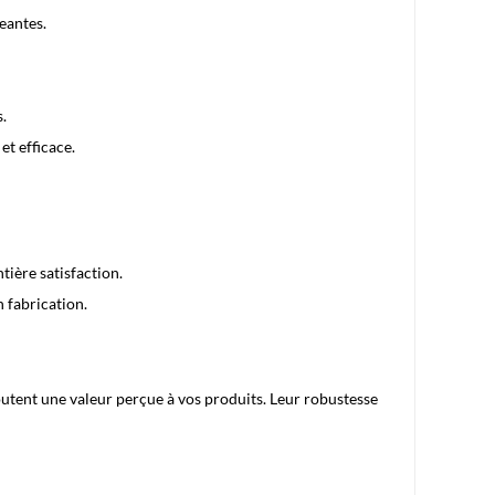
eantes.
s.
et efficace.
tière satisfaction.
 fabrication.
utent une valeur perçue à vos produits. Leur robustesse